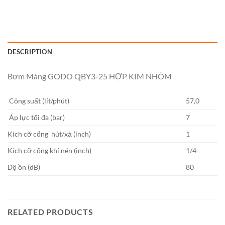
DESCRIPTION
Bơm Màng GODO QBY3-25 HỢP KIM NHÔM
Công suất (lít/phút)
57,0
Áp lực tối đa (bar)
7
Kích cỡ cổng hút/xả (inch)
1
Kích cỡ cổng khí nén (inch)
1/4
Độ ồn (dB)
80
RELATED PRODUCTS