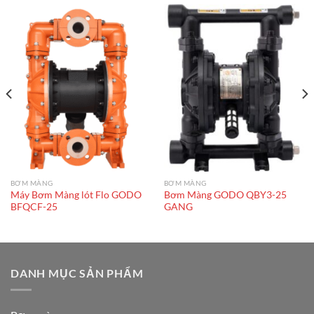
BƠM MÀNG
BƠM MÀNG
Máy Bơm Màng lót Flo GODO
Bơm Màng GODO QBY3-25
BFQCF-25
GANG
DANH MỤC SẢN PHẨM