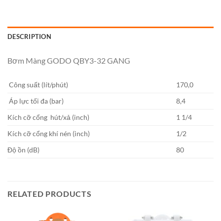
DESCRIPTION
Bơm Màng GODO QBY3-32 GANG
Công suất (lít/phút)
170,0
Áp lực tối đa (bar)
8,4
Kích cỡ cổng hút/xả (inch)
1 1/4
Kích cỡ cổng khí nén (inch)
1/2
Độ ồn (dB)
80
RELATED PRODUCTS