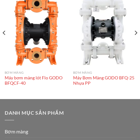
BƠM MÀNG
BƠM MÀNG
Máy bơm màng lót Flo GODO
Máy Bơm Màng GODO BFQ-25
BFQCF-40
Nhựa PP
DANH MỤC SẢN PHẨM
Bơm màng