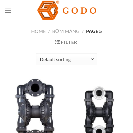
Skip
to
content
HOME
/
BƠM MÀNG
/
PAGE 5
FILTER