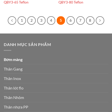
QBY3-65 Teflon
QBY3-80 Teflon
1
2
3
4
5
6
7
8
DANH MỤC SẢN PHẨM
Bơm màng
Thân Gang
Thân Inox
Thân lót flo
Thân Nhôm
Thân nhựa PP