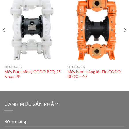
BƠM MÀNG
BƠM MÀNG
Máy Bơm Màng GODO BFQ-25
Máy bơm màng lót Flo GODO
Nhựa PP
BFQCF-40
DANH MỤC SẢN PHẨM
Bơm màng