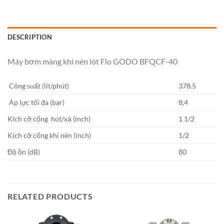
DESCRIPTION
Máy bơm màng khí nén lót Flo GODO BFQCF-40
Công suất (lít/phút)
378.5
Áp lực tối đa (bar)
8,4
Kích cỡ cổng hút/xả (inch)
1 1/2
Kích cỡ cổng khí nén (inch)
1/2
Độ ồn (dB)
80
RELATED PRODUCTS