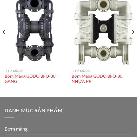
BƠM MÀNG
BƠM MÀNG
Bơm Màng GODO BFQ-80
Bơm Màng GODO BFQ-80
GANG
NHỰA PP
DANH MỤC SẢN PHẨM
Bơm màng