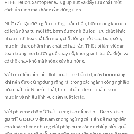
PTFE, Teflon, Santoprene…), giúp hút và đẩy lưu chất một
cách ổn định mà không cần dùng điện.
Nhờ cấu tạo đơn giản nhưng chắc chắn, bơm màng khí nén
có khả năng tự mồi tốt, bơm được nhiều loại lưu chất khác
nhau như: hóa chất ăn mòn, chất lỏng nhớt cao, bùn, sơn,
mực in, thực phẩm hay chất có hạt rắn. Thiết bị làm việc an
toàn trong môi trường dễ cháy nổ, không sinh tia lửa điện và
có thể chạy khô mà không gây hư hỏng.
Với ưu điểm bền bỉ – linh hoạt – dễ bảo trì, máy
bơm màng
khí nén
được ứng dụng rộng rãi trong các ngành công nghiệp
hóa chất, xử lý nước thải, thực phẩm, dược phẩm, sơn –
mực in và nhiều lĩnh vực sản xuất khác.
Với phương châm “Chất lượng tạo niềm tin – Dịch vụ tạo
giá trị”,
GODO Việt Nam
không ngừng cải tiến để mang đến
cho khách hàng những giải pháp bơm công nghiệp hiệu quả,
bền bỉ và kinh tế. Mỗi sản phẩm cung cấp đều được kiểm tra