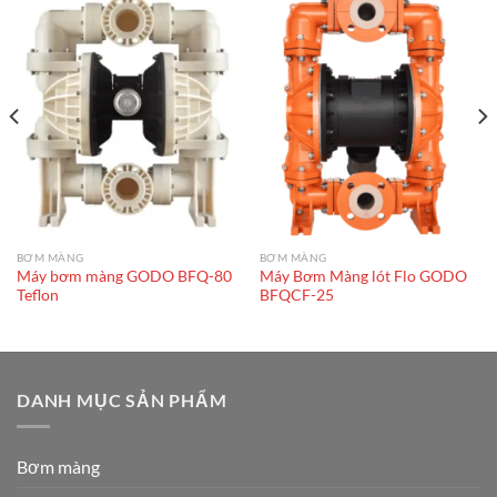
BƠM MÀNG
BƠM MÀNG
Máy bơm màng GODO BFQ-80
Máy Bơm Màng lót Flo GODO
Teflon
BFQCF-25
DANH MỤC SẢN PHẨM
Bơm màng