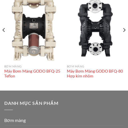
BƠM MÀNG
BƠM MÀNG
Máy Bơm Màng GODO BFQ-25
Máy Bơm Màng GODO BFQ-80
Teflon
Hợp kim nhôm
DANH MỤC SẢN PHẨM
Bơm màng