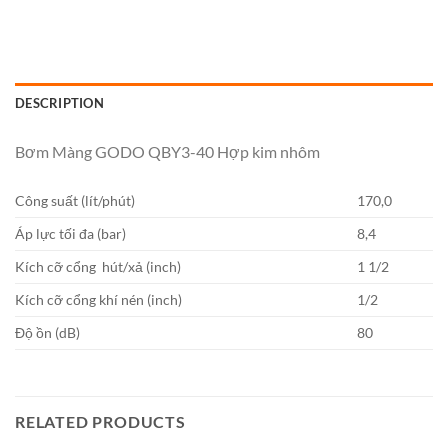
DESCRIPTION
Bơm Màng GODO QBY3-40 Hợp kim nhôm
Công suất (lít/phút)
170,0
Áp lực tối đa (bar)
8,4
Kích cỡ cổng hút/xả (inch)
1 1/2
Kích cỡ cổng khí nén (inch)
1/2
Độ ồn (dB)
80
RELATED PRODUCTS