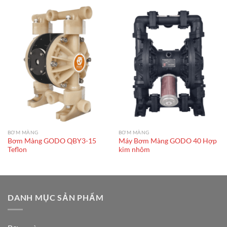
BƠM MÀNG
BƠM MÀNG
Bơm Màng GODO QBY3-15
Máy Bơm Màng GODO 40 Hợp
Teflon
kim nhôm
DANH MỤC SẢN PHẨM