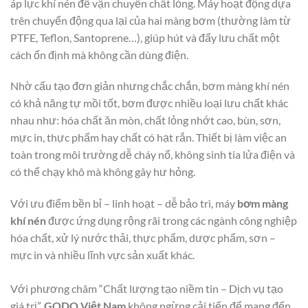
áp lực khí nén để vận chuyển chất lỏng. Máy hoạt động dựa
trên chuyển động qua lại của hai màng bơm (thường làm từ
PTFE, Teflon, Santoprene…), giúp hút và đẩy lưu chất một
cách ổn định mà không cần dùng điện.
Nhờ cấu tạo đơn giản nhưng chắc chắn, bơm màng khí nén
có khả năng tự mồi tốt, bơm được nhiều loại lưu chất khác
nhau như: hóa chất ăn mòn, chất lỏng nhớt cao, bùn, sơn,
mực in, thực phẩm hay chất có hạt rắn. Thiết bị làm việc an
toàn trong môi trường dễ cháy nổ, không sinh tia lửa điện và
có thể chạy khô mà không gây hư hỏng.
Với ưu điểm bền bỉ – linh hoạt – dễ bảo trì, máy
bơm màng
khí nén
được ứng dụng rộng rãi trong các ngành công nghiệp
hóa chất, xử lý nước thải, thực phẩm, dược phẩm, sơn –
mực in và nhiều lĩnh vực sản xuất khác.
Với phương châm “Chất lượng tạo niềm tin – Dịch vụ tạo
giá trị”,
GODO Việt Nam
không ngừng cải tiến để mang đến