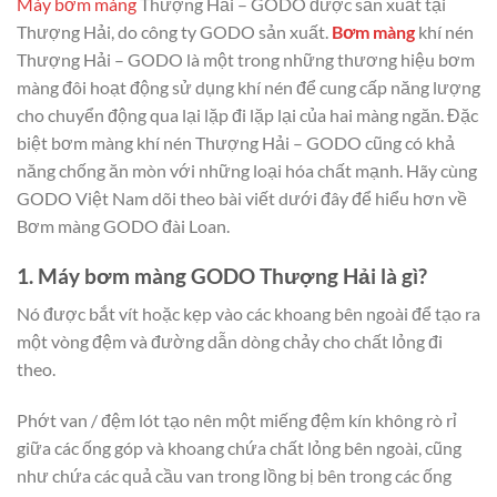
Máy bơm màng
Thượng Hải – GODO được sản xuất tại
Thượng Hải, do công ty GODO sản xuất.
Bơm màng
khí nén
Thượng Hải – GODO là một trong những thương hiệu bơm
màng đôi hoạt động sử dụng khí nén để cung cấp năng lượng
cho chuyển động qua lại lặp đi lặp lại của hai màng ngăn. Đặc
biệt bơm màng khí nén Thượng Hải – GODO cũng có khả
năng chống ăn mòn với những loại hóa chất mạnh. Hãy cùng
GODO Việt Nam dõi theo bài viết dưới đây để hiểu hơn về
Bơm màng GODO đài Loan.
1. Máy bơm màng GODO Thượng Hải là gì?
Nó được bắt vít hoặc kẹp vào các khoang bên ngoài để tạo ra
một vòng đệm và đường dẫn dòng chảy cho chất lỏng đi
theo.
Phớt van / đệm lót tạo nên một miếng đệm kín không rò rỉ
giữa các ống góp và khoang chứa chất lỏng bên ngoài, cũng
như chứa các quả cầu van trong lồng bị bên trong các ống