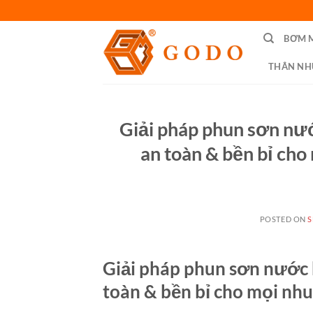
Skip
to
BƠM 
content
THÂN NH
Giải pháp phun sơn nư
an toàn & bền bỉ cho
POSTED ON
S
Giải pháp phun sơn nước 
toàn & bền bỉ cho mọi nhu