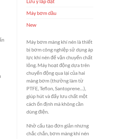
Lưu ý lắp đặt
Máy bơm dầu
New
ẩn
Máy bơm màng khí nén là thiết
bị bơm công nghiệp sử dụng áp
lực khí nén để vận chuyển chất
lỏng. Máy hoạt động dựa trên
chuyển động qua lại của hai
u
màng bơm (thường làm từ
PTFE, Teflon, Santoprene…),
giúp hút và đẩy lưu chất một
cách ổn định mà không cần
dùng điện.
Nhờ cấu tạo đơn giản nhưng
chắc chắn, bơm màng khí nén