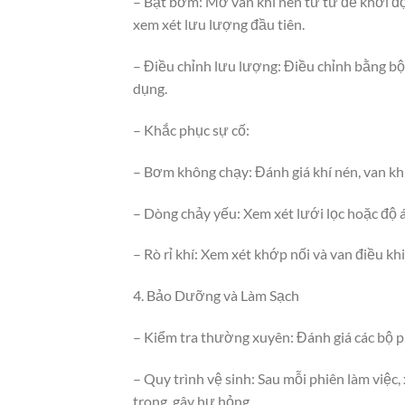
– Bật bơm: Mở van khí nén từ từ để khởi 
xem xét lưu lượng đầu tiên.
– Điều chỉnh lưu lượng: Điều chỉnh bằng bộ
dụng.
– Khắc phục sự cố:
– Bơm không chạy: Đánh giá khí nén, van kh
– Dòng chảy yếu: Xem xét lưới lọc hoặc độ á
– Rò rỉ khí: Xem xét khớp nối và van điều kh
4. Bảo Dưỡng và Làm Sạch
– Kiểm tra thường xuyên: Đánh giá các bộ p
– Quy trình vệ sinh: Sau mỗi phiên làm việ
trong, gây hư hỏng.