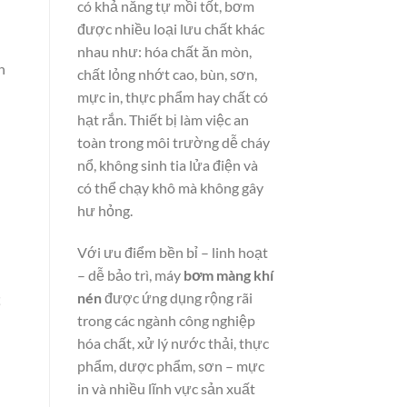
có khả năng tự mồi tốt, bơm
được nhiều loại lưu chất khác
nhau như: hóa chất ăn mòn,
n
chất lỏng nhớt cao, bùn, sơn,
mực in, thực phẩm hay chất có
hạt rắn. Thiết bị làm việc an
toàn trong môi trường dễ cháy
nổ, không sinh tia lửa điện và
có thể chạy khô mà không gây
hư hỏng.
Với ưu điểm bền bỉ – linh hoạt
– dễ bảo trì, máy
bơm màng khí
nén
được ứng dụng rộng rãi
ể
trong các ngành công nghiệp
hóa chất, xử lý nước thải, thực
phẩm, dược phẩm, sơn – mực
in và nhiều lĩnh vực sản xuất