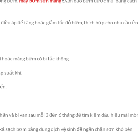
động bơm.
máy bơm sơn màng
Đảm bảo bơm được mồi bằng cách
 điều áp để tăng hoặc giảm tốc độ bơm, thích hợp cho nhu cầu ứ
í hoặc màng bơm có bị tắc không.
p suất khí.
iển.
hận và bi van sau mỗi 3 đến 6 tháng để tìm kiếm dấu hiệu mài mòn
c, xả sạch bơm bằng dung dịch vệ sinh để ngăn chặn sơn khô bên