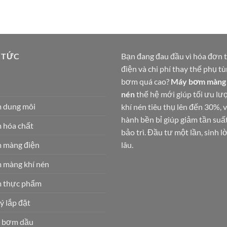
 TỨC
Bạn đang đau đầu vì hóa đơn 
điện và chi phí thay thế phụ t
bơm quá cao?
Máy bơm màng 
nén
thế hệ mới giúp tối ưu lư
 dung môi
khí nén tiêu thụ lên đến 30%, 
hành bền bỉ giúp giảm tần suấ
 hóa chất
bảo trì. Đầu tư một lần, sinh lờ
 màng điện
lâu.
 màng khí nén
 thực phẩm
ý lắp đặt
 bơm dầu