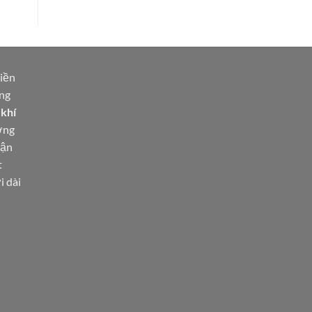
tiền
ùng
khí
ợng
vận
t
i dài