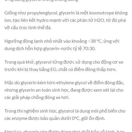
Giống như propylenglycol, glycerin là một kosmotrope không
ion, tạo liên kết hydro mạnh với các phân tử H2O, từ đó phá
vỡ cấu trúc tinh thể đá.
Ngưỡng đông lạnh nhỏ nhất vào khoảng −38 °C, ứng với
dung dịch hỗn hợp glycerin-nước tỷ lệ 70:30.
Trong quá khứ, glycerol từng được sử dụng cho động cơ xe
trước khi bị thay bằng EG, chất có điểm đông thấp hơn.
Mặc dù glycerin kém hơn ethylene glycol về điểm đông đặc,
nhưng glycerin an toàn sinh học, đang được xem xét lại cho
các giải pháp chống đông xe hơi.
Trong thí nghiệm sinh học, glycerol là dung môi phổ biến cho
các enzyme được bảo quản dưới 0°C, giữ ổn định.
Ngoài ra, glycerin còn được dùng như chất bảo vệ lạnh, hạn